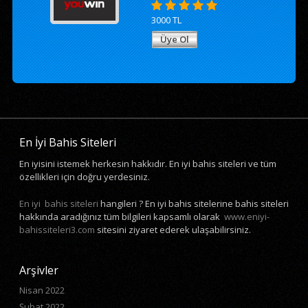
3000 TL
Üye Ol
En İyi Bahis Siteleri
En iyisini istemek herkesin hakkıdır. En iyi bahis siteleri ve tüm
özellikleri için doğru yerdesiniz.
En iyi bahis siteleri
hangileri ? En iyi bahis sitelerine bahis siteleri
hakkında aradığınız tüm bilgileri kapsamlı olarak
www.eniyi-
bahissiteleri3.com
sitesini ziyaret ederek ulaşabilirsiniz.
Arşivler
Nisan 2022
Şubat 2022