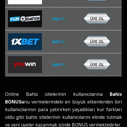
ÜYE OL
3000 TL
ÜYE OL
8000 TL
ÜYE OL
3000 TL
Online Bahis sitelerinin kullanıcılarına
Bahis
BONUSu
nu vermelerindeki en büyük etkenlerden biri
kullanıcılarının para yatırırken yaşadıkları kur farkları
oldu gibi bahis sitelerinin kullanıcılarını elinde tutmak
ve yeni üyeler kazanmak içinde BONUS vermektedirler.