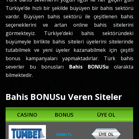
Türkiye’de hızlı bir şekilde büyüyen bir bahis sektörü
vardır. Büyüyen bahis sektörü ile çeşitlenen bahis
seçeneklerini ve artan online bahis sitelerini
görmekteyiz. Türkiye’deki bahis sektöründeki
büyümeyle birlikte bahis siteleri üyelerini sitelerinde
tutabilmek ve yeni üyeler kazanabilmek için çeşitli
bonus kampanyaları yapmaktadırlar. Türk bahis
severler bu bonusları
Bahis BONUSu
olarakta
bilmektedir.
Bahis BONUSu Veren Siteler
CASINO
BONUS
ÜYE OL
ÜYE OL
10000 TL