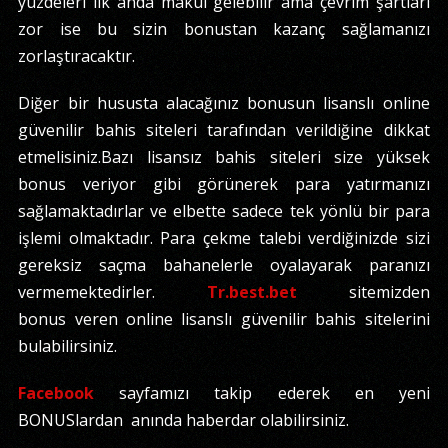
yüzdeleri ilk anda makul gelebilir ama çevrim şartları
zor ise bu sizin bonustan kazanç sağlamanızı
zorlaştıracaktır.
Diğer bir hususta alacağınız bonusun lisanslı online
güvenilir bahis siteleri tarafından verildiğine dikkat
etmelisiniz.Bazı lisansız bahis siteleri size yüksek
bonus veriyor gibi görünerek para yatırmanızı
sağlamaktadırlar ve elbette sadece tek yönlü bir para
işlemi olmaktadır. Para çekme talebi verdiğinizde sizi
gereksiz saçma bahanelerle oyalayarak paranızı
vermemektedirler.
Tr.best.bet
sitemizden
bonus veren online lisanslı güvenilir bahis sitelerini
bulabilirsiniz.
Facebook
sayfamızı takip ederek en yeni
BONUSlardan anında haberdar olabilirsiniz.