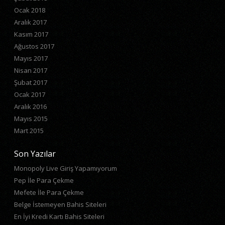
Ocak 2018
Aralık 2017
Kasım 2017
Ağustos 2017
Mayıs 2017
Nisan 2017
Şubat 2017
Ocak 2017
Aralık 2016
Mayıs 2015
Mart 2015
Son Yazılar
Monopoly Live Giriş Yapamıyorum
Pep İle Para Çekme
Mefete İle Para Çekme
Belge İstemeyen Bahis Siteleri
En İyi Kredi Kartı Bahis Siteleri